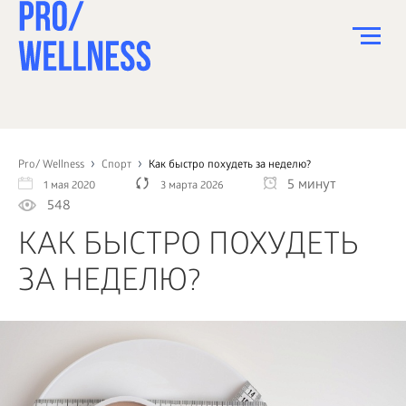
ПИТАНИЕ
СПОРТ
Pro/ Wellness
Спорт
Как быстро похудеть за неделю?
5 минут
1 мая 2020
3 марта 2026
ЗДОРОВЬЕ
548
КРАСОТА
КАК БЫСТРО ПОХУДЕТЬ
ПСИХОЛОГИЯ
ЗА НЕДЕЛЮ?
ДЕТИ
ДОМ
КАК?