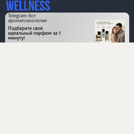
Telegram-бот
аромапсихологии
Подберите свой
идеальный парфюм за 1
минуту!
Перейти на сайт
©
1996 - 2026 ООО Международная компания
«Сибирское здоровье». Все права защищены.
Воспроизведение материалов данного сайта возможно
при условии обязательного размещения активной
ссылки на www.siberianhealth.com.
Вся бизнес-информация, представленная на данном
сайте, является недействительной для Республики
Узбекистан
Информация на сайте предназначена для лиц,
достигших возраста шестнадцати лет (16+)