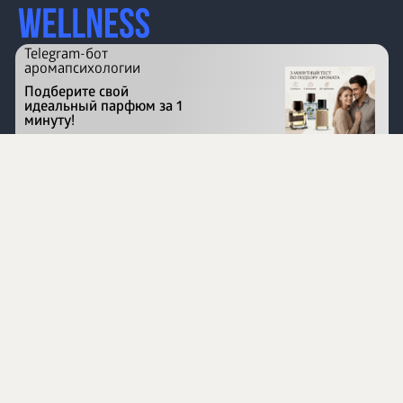
Telegram-бот
аромапсихологии
Подберите свой
идеальный парфюм за 1
минуту!
Перейти на сайт
©
1996 - 2026 ООО Международная компания
«Сибирское здоровье». Все права защищены.
Воспроизведение материалов данного сайта возможно
при условии обязательного размещения активной
ссылки на www.siberianhealth.com.
Вся бизнес-информация, представленная на данном
сайте, является недействительной для Республики
Узбекистан
Информация на сайте предназначена для лиц,
достигших возраста шестнадцати лет (16+)