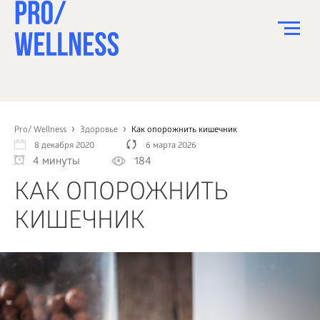
ПИТАНИЕ
СПОРТ
Pro/ Wellness
Здоровье
Как опорожнить кишечник
8 декабря 2020
6 марта 2026
ЗДОРОВЬЕ
4 минуты
184
КРАСОТА
КАК ОПОРОЖНИТЬ
ПСИХОЛОГИЯ
КИШЕЧНИК
ДЕТИ
ДОМ
КАК?