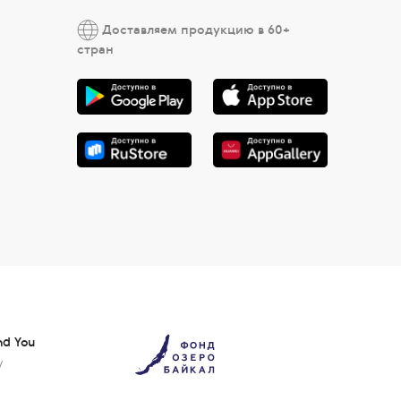
Доставляем продукцию в 60+
стран
nd You
у