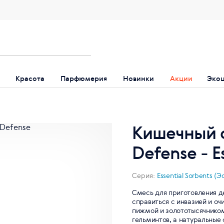
Красота
Парфюмерия
Новинки
Акции
Эко
Кишечный ф
Defense - E
Серия:
Essential Sorbents 
Смесь для приготовления 
справиться с инвазией и оч
пижмой и золототысячником
гельминтов, а натуральные