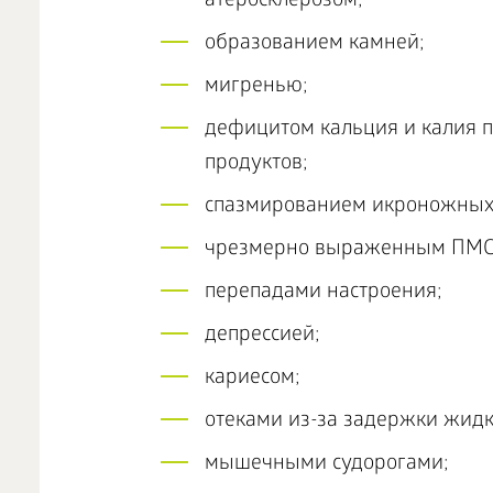
атеросклерозом;
образованием камней;
мигренью;
дефицитом кальция и калия п
продуктов;
спазмированием икроножны
чрезмерно выраженным ПМС
перепадами настроения;
депрессией;
кариесом;
отеками из-за задержки жидко
мышечными судорогами;