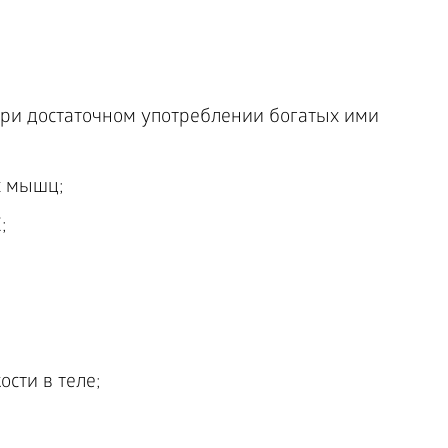
ри достаточном употреблении богатых ими
х мышц;
;
сти в теле;