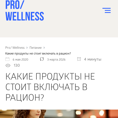
ПИТАНИЕ
СПОРТ
Pro/ Wellness
Питание
Какие продукты не стоит включать в рацион?
ЗДОРОВЬЕ
4 минуты
6 мая 2020
3 марта 2026
130
КРАСОТА
КАКИЕ ПРОДУКТЫ НЕ
ПСИХОЛОГИЯ
СТОИТ ВКЛЮЧАТЬ В
ДЕТИ
РАЦИОН?
ДОМ
КАК?