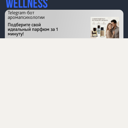
Telegram-бот
аромапсихологии
Подберите свой
идеальный парфюм за 1
минуту!
Перейти на сайт
©
1996 - 2026 ООО Международная компания
«Сибирское здоровье». Все права защищены.
Воспроизведение материалов данного сайта возможно
при условии обязательного размещения активной
ссылки на www.siberianhealth.com.
Вся бизнес-информация, представленная на данном
сайте, является недействительной для Республики
Узбекистан
Информация на сайте предназначена для лиц,
достигших возраста шестнадцати лет (16+)