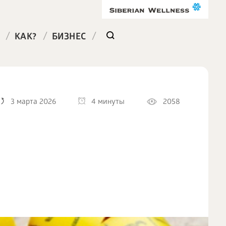
/
/
/
КАК?
БИЗНЕС
3 марта 2026
4 минуты
2058