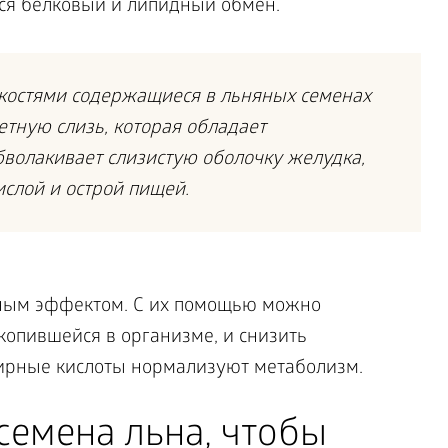
тся белковый и липидный обмен.
дкостями содержащиеся в льняных семенах
тную слизь, которая обладает
волакивает слизистую оболочку желудка,
слой и острой пищей.
ным эффектом. С их помощью можно
копившейся в организме, и снизить
ирные кислоты нормализуют метаболизм.
семена льна, чтобы