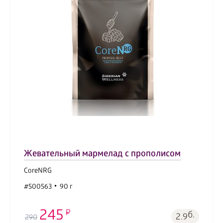
Жевательный мармелад с прополисом
CoreNRG
#500563
90 г
245
б.
2.9
290