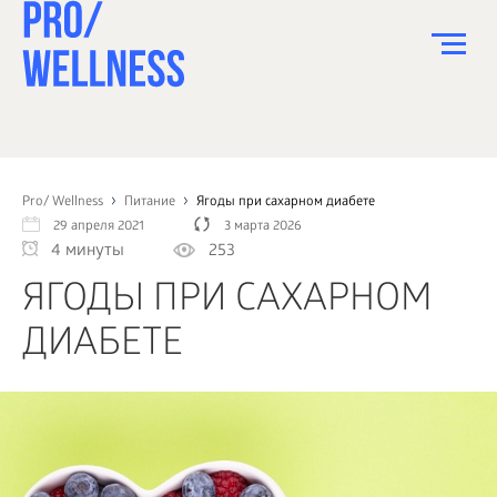
ПИТАНИЕ
СПОРТ
Pro/ Wellness
Питание
Ягоды при сахарном диабете
29 апреля 2021
3 марта 2026
ЗДОРОВЬЕ
4 минуты
253
КРАСОТА
ЯГОДЫ ПРИ САХАРНОМ
ПСИХОЛОГИЯ
ДИАБЕТЕ
ДЕТИ
ДОМ
КАК?