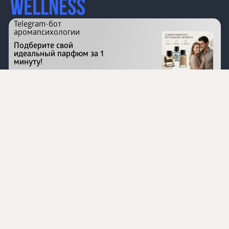
Telegram-бот
аромапсихологии
Подберите свой
идеальный парфюм за 1
минуту!
Перейти на сайт
©
1996 - 2026 ООО Международная компания
«Сибирское здоровье». Все права защищены.
Воспроизведение материалов данного сайта возможно
при условии обязательного размещения активной
ссылки на www.siberianhealth.com.
Вся бизнес-информация, представленная на данном
сайте, является недействительной для Республики
Узбекистан
Информация на сайте предназначена для лиц,
достигших возраста шестнадцати лет (16+)