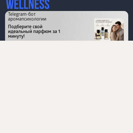
Telegram-бот
аромапсихологии
Подберите свой
идеальный парфюм за 1
минуту!
Перейти на сайт
©
1996 - 2026 ООО Международная компания
«Сибирское здоровье». Все права защищены.
Воспроизведение материалов данного сайта возможно
при условии обязательного размещения активной
ссылки на www.siberianhealth.com.
Вся бизнес-информация, представленная на данном
сайте, является недействительной для Республики
Узбекистан
Информация на сайте предназначена для лиц,
достигших возраста шестнадцати лет (16+)