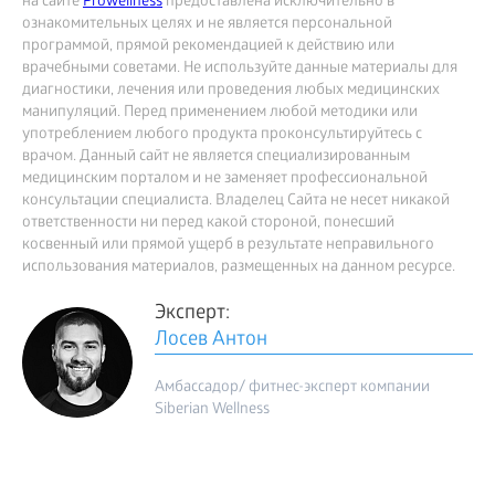
на сайте
Prowellness
предоставлена исключительно в
ознакомительных целях и не является персональной
программой, прямой рекомендацией к действию или
врачебными советами. Не используйте данные материалы для
диагностики, лечения или проведения любых медицинских
манипуляций. Перед применением любой методики или
употреблением любого продукта проконсультируйтесь с
врачом. Данный сайт не является специализированным
медицинским порталом и не заменяет профессиональной
консультации специалиста. Владелец Сайта не несет никакой
ответственности ни перед какой стороной, понесший
косвенный или прямой ущерб в результате неправильного
использования материалов, размещенных на данном ресурсе.
Эксперт:
Лосев Антон
Амбассадор/ фитнес-эксперт компании
Siberian Wellness