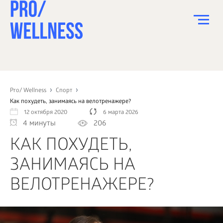
ПИТАНИЕ
СПОРТ
Pro/ Wellness
Спорт
Как похудеть, занимаясь на велотренажере?
ЗДОРОВЬЕ
12 октября 2020
6 марта 2026
4 минуты
206
КРАСОТА
КАК ПОХУДЕТЬ,
ПСИХОЛОГИЯ
ЗАНИМАЯСЬ НА
ДЕТИ
ВЕЛОТРЕНАЖЕРЕ?
ДОМ
КАК?