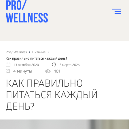
ПИТАНИЕ
СПОРТ
Pro/ Wellness
Питание
Как правильно питаться каждый день?
ЗДОРОВЬЕ
13 октября 2020
3 марта 2026
4 минуты
101
КРАСОТА
КАК ПРАВИЛЬНО
ПСИХОЛОГИЯ
ПИТАТЬСЯ КАЖДЫЙ
ДЕТИ
ДЕНЬ?
ДОМ
КАК?