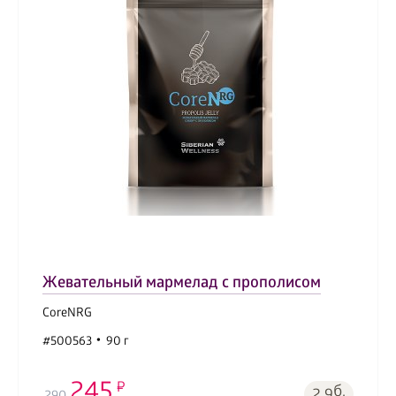
Жевательный мармелад с прополисом
CoreNRG
#500563
90 г
245
б.