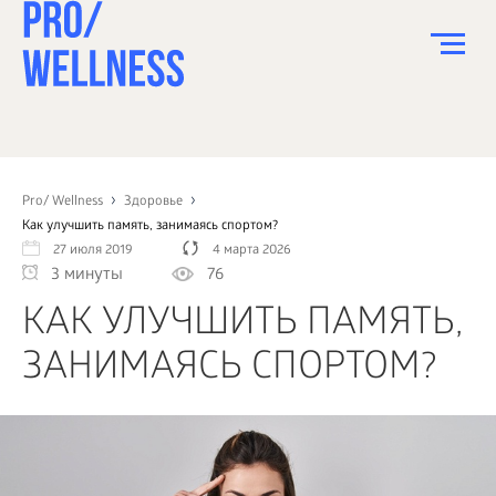
ПИТАНИЕ
СПОРТ
Pro/ Wellness
Здоровье
Как улучшить память, занимаясь спортом?
ЗДОРОВЬЕ
27 июля 2019
4 марта 2026
3 минуты
76
КРАСОТА
КАК УЛУЧШИТЬ ПАМЯТЬ,
ПСИХОЛОГИЯ
ЗАНИМАЯСЬ СПОРТОМ?
ДЕТИ
ДОМ
КАК?