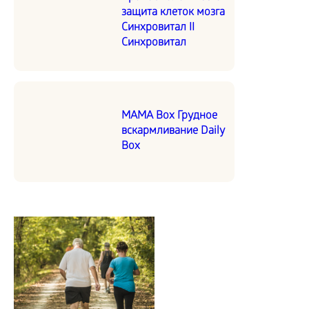
защита клеток мозга
Синхровитал II
Синхровитал
MAMA Box Грудное
вскармливание Daily
Box