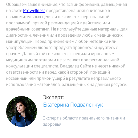
Обращаем ваше внимание, что вся информация, размещённая
на сайте
Prowellness
предоставлена исключительно в
ознакомительных целях и не является персональной
программой, прямой рекомендацией к действию или
врачебными советами. Не используйте данные материалы для
диагностики, лечения или проведения любых медицинских
манипуляций. Перед применением любой методики или
употреблением любого продукта проконсультируйтесь с
врачом. Данный сайт не является специализированным
медицинским порталом и не заменяет профессиональной
консультации специалиста. Владелец Сайта не несет никакой
ответственности ни перед какой стороной, понесший
косвенный или прямой ущерб в результате неправильного
использования материалов, размещенных на данном ресурсе.
Эксперт:
Екатерина Подваленчук
Эксперт в области правильного питания и
здоровья