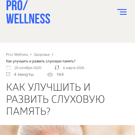
ПИТАНИЕ
СПОРТ
Pro/ Wellness
Здоровье
Как улучшить и развить слуховую память?
ЗДОРОВЬЕ
20 октября 2020
6 марта 2026
4 минуты
144
КРАСОТА
КАК УЛУЧШИТЬ И
ПСИХОЛОГИЯ
РАЗВИТЬ СЛУХОВУЮ
ДЕТИ
ПАМЯТЬ?
ДОМ
КАК?