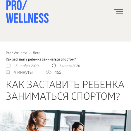
ПИТАНИЕ
СПОРТ
Pro/ Wellness
Дети
Как заставить ребенка заниматься спортом?
ЗДОРОВЬЕ
18 ноября 2020
3 марта 2026
4 минуты
165
КРАСОТА
КАК ЗАСТАВИТЬ РЕБЕНКА
ПСИХОЛОГИЯ
ЗАНИМАТЬСЯ СПОРТОМ?
ДЕТИ
ДОМ
КАК?