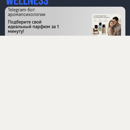
Telegram-бот
аромапсихологии
Подберите свой
идеальный парфюм за 1
минуту!
Перейти на сайт
©
1996 - 2026 ООО Международная компания
«Сибирское здоровье». Все права защищены.
Воспроизведение материалов данного сайта возможно
при условии обязательного размещения активной
ссылки на www.siberianhealth.com.
Вся бизнес-информация, представленная на данном
сайте, является недействительной для Республики
Узбекистан
Информация на сайте предназначена для лиц,
достигших возраста шестнадцати лет (16+)