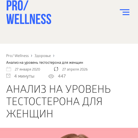
ПИТАНИЕ
СПОРТ
Pro/ Wellness
Здоровье
Анализ на уровень тестостерона для женщин
ЗДОРОВЬЕ
27 января 2020
27 апреля 2026
4 минуты
447
КРАСОТА
АНАЛИЗ НА УРОВЕНЬ
ПСИХОЛОГИЯ
ТЕСТОСТЕРОНА ДЛЯ
ДЕТИ
ЖЕНЩИН
ДОМ
КАК?