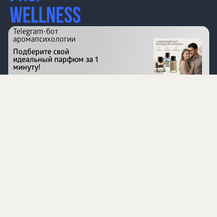
Telegram-бот
аромапсихологии
Подберите свой
идеальный парфюм за 1
минуту!
Перейти на сайт
©
1996 - 2026 ООО Международная компания
«Сибирское здоровье». Все права защищены.
Воспроизведение материалов данного сайта возможно
при условии обязательного размещения активной
ссылки на www.siberianhealth.com.
Вся бизнес-информация, представленная на данном
сайте, является недействительной для Республики
Узбекистан
Информация на сайте предназначена для лиц,
достигших возраста шестнадцати лет (16+)