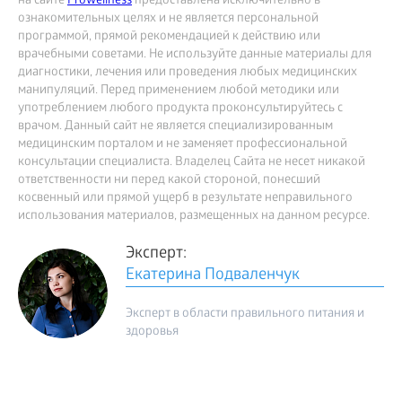
на сайте
Prowellness
предоставлена исключительно в
ознакомительных целях и не является персональной
программой, прямой рекомендацией к действию или
врачебными советами. Не используйте данные материалы для
диагностики, лечения или проведения любых медицинских
манипуляций. Перед применением любой методики или
употреблением любого продукта проконсультируйтесь с
врачом. Данный сайт не является специализированным
медицинским порталом и не заменяет профессиональной
консультации специалиста. Владелец Сайта не несет никакой
ответственности ни перед какой стороной, понесший
косвенный или прямой ущерб в результате неправильного
использования материалов, размещенных на данном ресурсе.
Эксперт:
Екатерина Подваленчук
Эксперт в области правильного питания и
здоровья