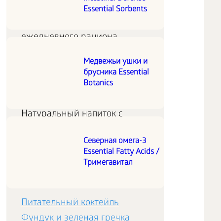
витаминов, минералов и
Essential Sorbents
омега-3 кислот для
ежедневного рациона.
Медвежьи ушки и
Напиток Pure Heart (Чистое
брусника Essential
сердце)
Botanics
Натуральный напиток с
биоактивными бета-
Северная омега-3
глюканами овса SweOat®:
Essential Fatty Acids /
вкусный источник клетчатки
Тримегавитал
и пищевых волокон.
Питательный коктейль
Фундук и зеленая гречка