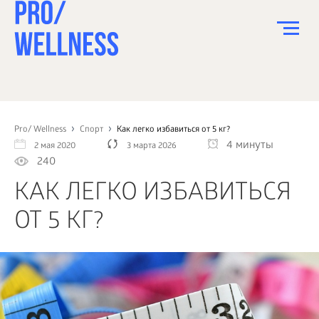
ПИТАНИЕ
СПОРТ
Pro/ Wellness
Спорт
Как легко избавиться от 5 кг?
4 минуты
2 мая 2020
3 марта 2026
ЗДОРОВЬЕ
240
КРАСОТА
КАК ЛЕГКО ИЗБАВИТЬСЯ
ПСИХОЛОГИЯ
ОТ 5 КГ?
ДЕТИ
ДОМ
КАК?