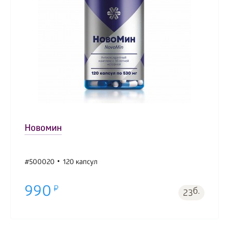
Новомин
#500020
120 капсул
990
б.
23