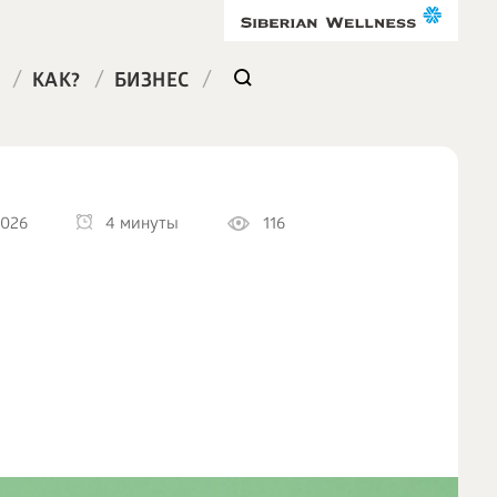
/
/
/
КАК?
БИЗНЕС
2026
4 минуты
116