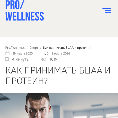
ПИТАНИЕ
СПОРТ
Pro/ Wellness
Спорт
Как принимать БЦАА и протеин?
19 марта 2020
3 марта 2026
ЗДОРОВЬЕ
4 минуты
1019
КРАСОТА
КАК ПРИНИМАТЬ БЦАА И
ПСИХОЛОГИЯ
ПРОТЕИН?
ДЕТИ
ДОМ
КАК?