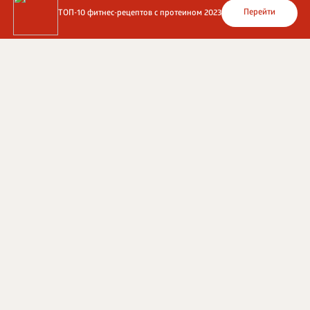
Перейти
ТОП-10 фитнес-рецептов с протеином 2023
Перейти на сайт
©
1996 - 2026 ООО Международная компания
«Сибирское здоровье». Все права защищены.
Воспроизведение материалов данного сайта возможно
при условии обязательного размещения активной
ссылки на www.siberianhealth.com.
Вся бизнес-информация, представленная на данном
сайте, является недействительной для Республики
Узбекистан
Информация на сайте предназначена для лиц,
достигших возраста шестнадцати лет (16+)
Эксперты
Ингредиенты
Контакты
О нас