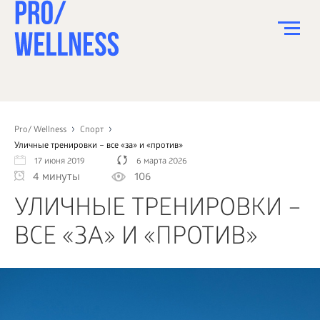
ПИТАНИЕ
СПОРТ
Pro/ Wellness
Спорт
Уличные тренировки – все «за» и «против»
ЗДОРОВЬЕ
17 июня 2019
6 марта 2026
4 минуты
106
КРАСОТА
УЛИЧНЫЕ ТРЕНИРОВКИ –
ПСИХОЛОГИЯ
ВСЕ «ЗА» И «ПРОТИВ»
ДЕТИ
ДОМ
КАК?