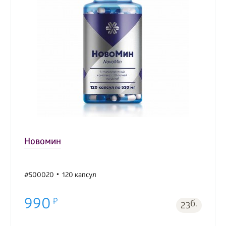
Новомин
#500020
120 капсул
990
б.
23