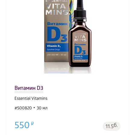
Витамин D3
Essential Vitamins
#500820
30 мл
550
б.
11.5