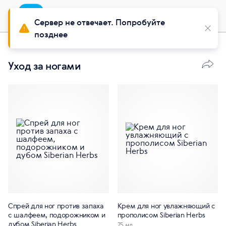
Приложение
Установить
Buy Siberian
Сервер не отвечает. Попробуйте
позднее
Красота
Уход за телом
Уход за ногами
Спрей для ног против запаха
Крем для ног увлажняющий с
с шалфеем, подорожником и
прополисом Siberian Herbs
дубом Siberian Herbs
75 мл