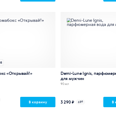
08
окс «Открывай!»
Demi-Lune Ignis, парфюмер
для мужчин
90 мл
3 290 ₽
В корзину
В 
69
б