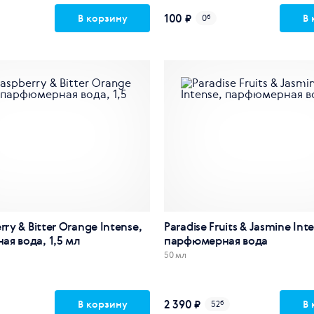
100 ₽
В корзину
В 
0
б
rry & Bitter Orange Intense,
Paradise Fruits & Jasmine Int
я вода, 1,5 мл
парфюмерная вода
50 мл
2 390 ₽
В корзину
В 
52
б