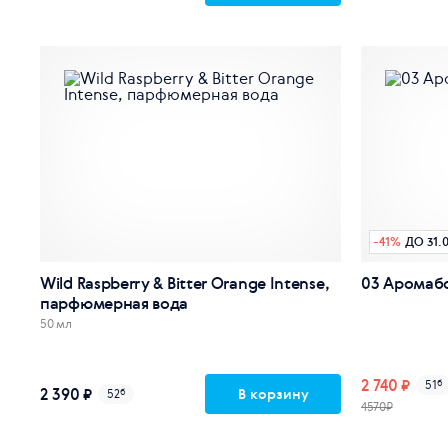
-
41
%
ДО 31.
Wild Raspberry & Bitter Orange Intense,
03 Аромаб
парфюмерная вода
50 мл
2 740 ₽
51
б
2 390 ₽
В корзину
52
б
4570₽