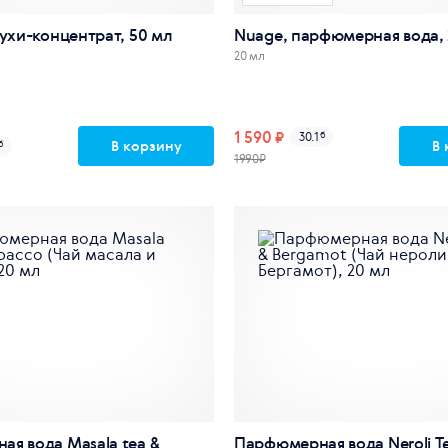
духи-концентрат, 50 мл
Nuage, парфюмерная вода,
20 мл
1 590 ₽
30.1
б
В корзину
В 
б
1990₽
я вода Masala tea &
Парфюмерная вода Neroli T