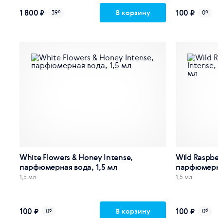
1 800 ₽
100 ₽
В корзину
39
б
0
б
White Flowers & Honey Intense,
Wild Raspbe
парфюмерная вода, 1,5 мл
парфюмерна
1,5 мл
1,5 мл
100 ₽
100 ₽
В корзину
0
б
0
б