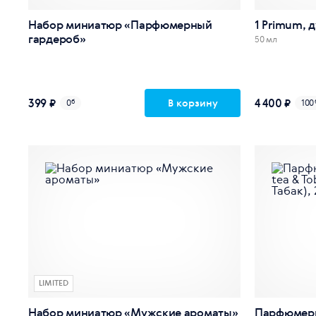
Набор миниатюр «Парфюмерный
1 Primum, 
гардероб»
50 мл
399 ₽
4 400 ₽
В корзину
0
б
100
LIMITED
Набор миниатюр «Мужские ароматы»
Парфюмерна