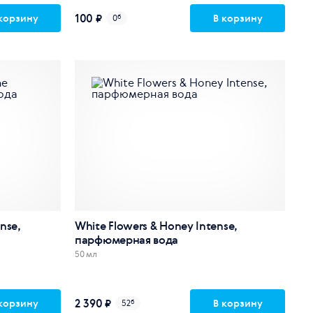
100 ₽
корзину
В корзину
0
б
ense,
White Flowers & Honey Intense,
парфюмерная вода
50 мл
2 390 ₽
корзину
В корзину
52
б