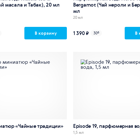
ай масала и Табак), 20 мл
Bergamot (Чай нероли и Бер
мл
20 мл
1 390 ₽
В корзину
В 
30
б
иатюр «Чайные традиции»
Episode 19, парфюмерная вод
1,5 мл