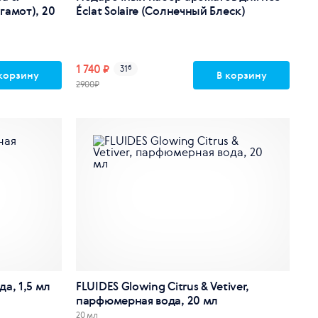
гамот), 20
Éclat Solaire (Солнечный Блеск)
1 740 ₽
31
б
корзину
В корзину
2900₽
а, 1,5 мл
FLUIDES Glowing Citrus & Vetiver,
парфюмерная вода, 20 мл
20 мл