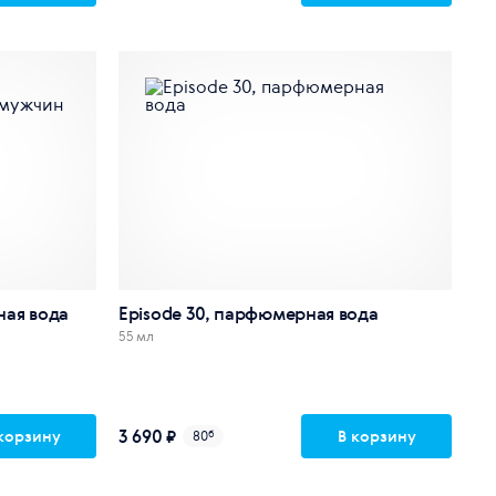
ная вода
Episode 30, парфюмерная вода
55 мл
3 690 ₽
корзину
В корзину
80
б