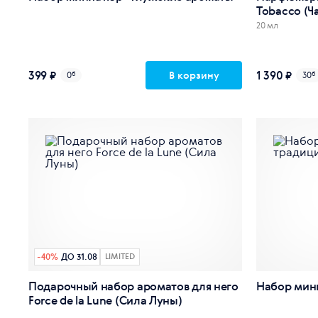
Tobacco (Ч
20 мл
399 ₽
1 390 ₽
В корзину
0
б
30
б
-
40
%
ДО 31.08
LIMITED
Подарочный набор ароматов для него
Набор мин
Force de la Lune (Сила Луны)