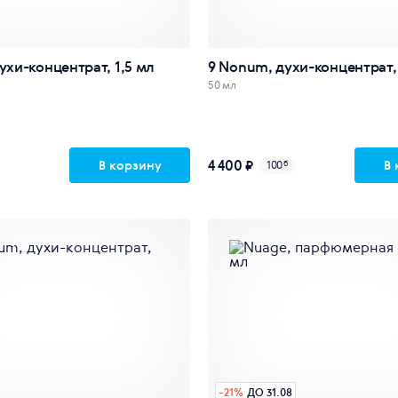
духи-концентрат, 1,5 мл
9 Nonum, духи-концентрат,
50 мл
4 400 ₽
В корзину
В 
100
б
-
21
%
ДО 31.08