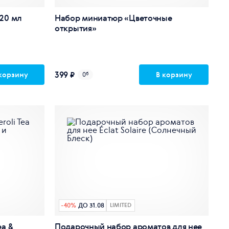
 20 мл
Набор миниатюр «Цветочные
открытия»
399 ₽
корзину
В корзину
0
б
-
40
%
ДО 31.08
LIMITED
ea &
Подарочный набор ароматов для нее