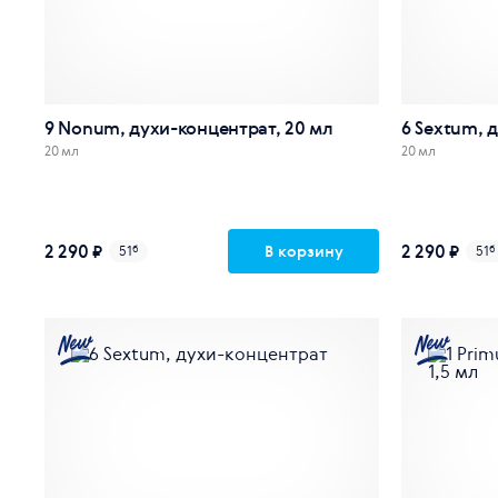
9 Nonum, духи-концентрат, 20 мл
6 Sextum, 
20 мл
20 мл
2 290 ₽
2 290 ₽
В корзину
51
б
51
б