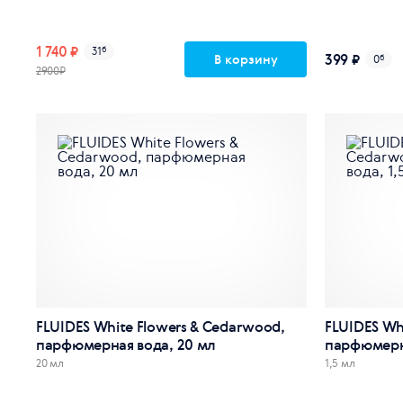
1 740 ₽
31
б
399 ₽
В корзину
0
б
2900₽
FLUIDES White Flowers & Cedarwood,
FLUIDES Wh
парфюмерная вода, 20 мл
парфюмерна
20 мл
1,5 мл