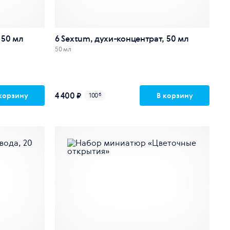
 50 мл
6 Sextum, духи-концентрат, 50 мл
50 мл
4 400 ₽
корзину
В корзину
100
б