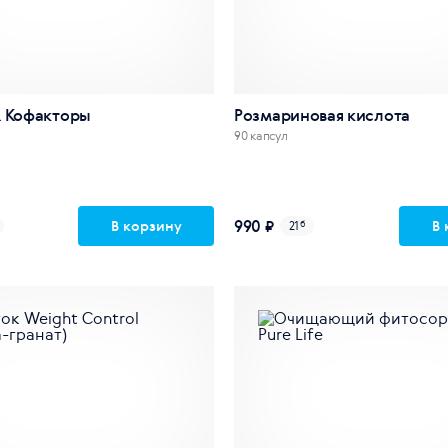
& Кофакторы
Розмариновая кислота
90 капсул
990 ₽
В корзину
В 
21
б