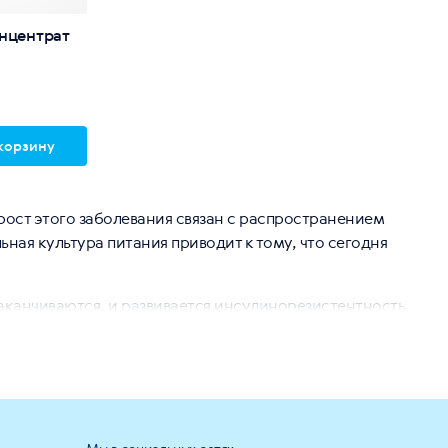
нцентрат
корзину
рост этого заболевания связан с распространением
ая культура питания приводит к тому, что сегодня
аканчиваются, и развивается инсулинорезистентность
аться диабет.
ю и преддиабетическими состояниями. Природные
м. Формулы Siberian Wellness предназначены в
 на здоровое питание.