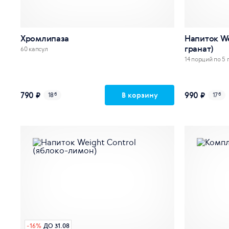
Хромлипаза
Напиток We
гранат)
60 капсул
14 порций по 5 
790 ₽
990 ₽
В корзину
18
б
17
б
-
16
%
ДО 31.08