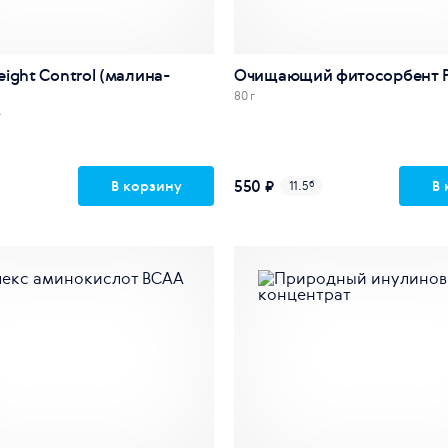
ight Control (малина-
Очищающий фитосорбент Pu
80 г
г
550 ₽
В корзину
В 
11.5
б