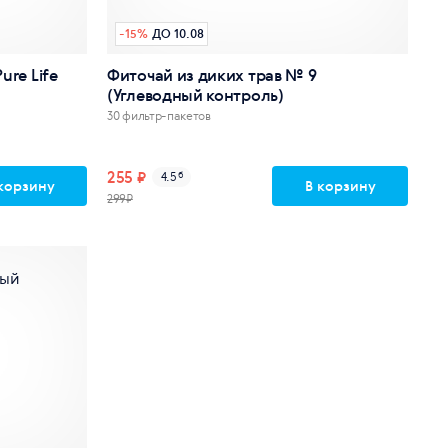
-
15
%
ДО 10.08
re Life
Фиточай из диких трав № 9
(Углеводный контроль)
30 фильтр-пакетов
255 ₽
4.5
б
корзину
В корзину
299₽