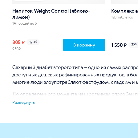
Напиток Weight Control (яблоко-
Комплекс 
лимон)
120 таблеток
14 порций по 5 г
805 ₽
12.4
б
1 550 ₽
В корзину
32
б
950₽
Сахарный диабет второго типа – одно из самых распр
доступных дешевых рафинированных продуктов, в бол
многие люди злоупотребляют фастфудом, сладким и 
До определенного момента наш организм способен пе
– опасное состояние, при котором клетки тела не могу
Развернуть
Siberian Wellness разработала отдельную серию про
комплексы помогают нормализовать углеводный обмен,
первую очередь для людей, которым требуются быстра