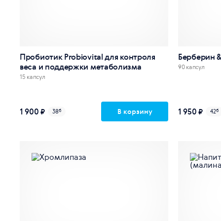
Пробиотик Probiovital для контроля
Берберин 
веса и поддержки метаболизма
90 капсул
15 капсул
1 900 ₽
1 950 ₽
В корзину
38
б
42
б