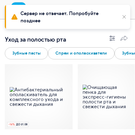
Приложение
Установить
Buy Siberian
Сервер не отвечает. Попробуйте
позднее
Красота
Уход за полостью рта
Зубные пасты
Спреи и ополаскиватели
Зубны
-
16
%
ДО 31.08