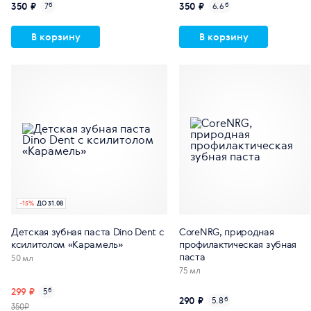
350 ₽
350 ₽
7
б
6.6
б
В корзину
В корзину
-
15
%
ДО 31.08
Детская зубная паста Dino Dent с
CoreNRG, природная
ксилитолом «Карамель»
профилактическая зубная
паста
50 мл
75 мл
299 ₽
5
б
290 ₽
5.8
б
350₽