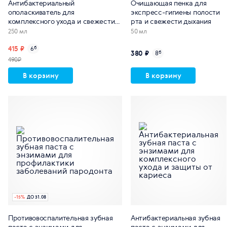
Антибактериальный
Очищающая пенка для
ополаскиватель для
экспресс-гигиены полости
комплексного ухода и свежести
рта и свежести дыхания
дыхания
250 мл
50 мл
415 ₽
6
б
380 ₽
8
б
490₽
В корзину
В корзину
-
15
%
ДО 31.08
Противовоспалительная зубная
Антибактериальная зубная