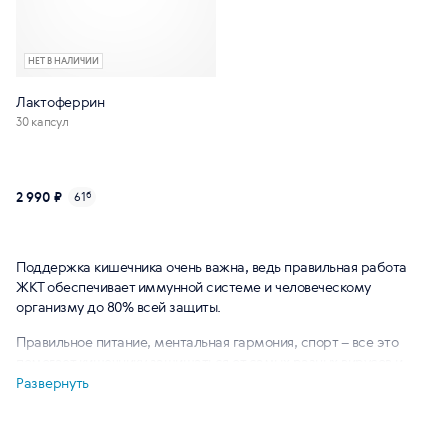
НЕТ В НАЛИЧИИ
Лактоферрин
30 капсул
2 990 ₽
61
б
Поддержка кишечника очень важна, ведь правильная работа
ЖКТ обеспечивает иммунной системе и человеческому
организму до 80% всей защиты.
Правильное питание, ментальная гармония, спорт – все это
помогает кишечнику защищаться от самых разных вирусов и
бактерий. Если с ЖКТ что-то не в порядке, риск подхватить даже
Развернуть
самую банальную простуду возрастает в разы.
Словом, о ЖКТ надо заботиться, и в этом вам помогут не только