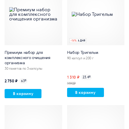
-
13
%
3 ДНЯ
Премиум набор для
Набор Тригельм
комплексного очищения
90 капсул и 200 г
организма
30 пакетов по 3 капсулы
1 310 ₽
23.4
б
2 750 ₽
63
б
1490₽
В корзину
В корзину