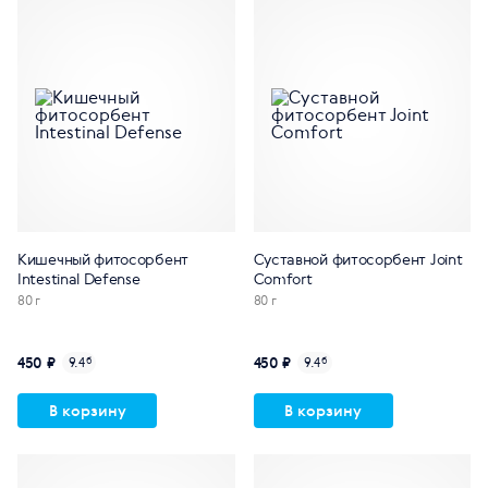
Кишечный фитосорбент
Суставной фитосорбент Joint
Intestinal Defense
Comfort
80 г
80 г
450 ₽
450 ₽
9.4
б
9.4
б
В корзину
В корзину