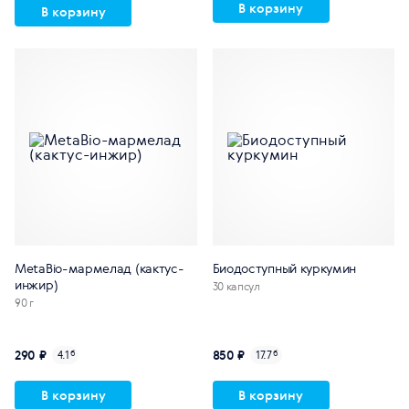
В корзину
В корзину
MetaBio-мармелад (кактус-
Биодоступный куркумин
инжир)
30 капсул
90 г
290 ₽
850 ₽
4.1
б
17.7
б
В корзину
В корзину