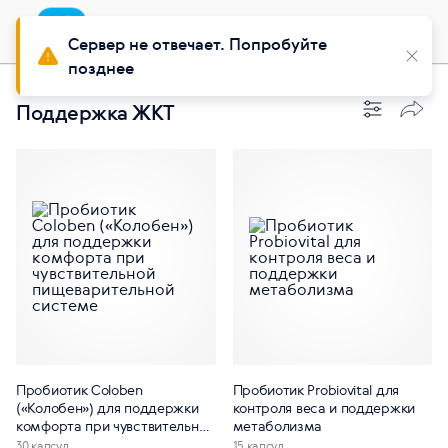
Приложение
Установить
Buy Siberian
Сервер не отвечает. Попробуйте
позднее
Поддержка ЖКТ
Пробиотик Coloben
Пробиотик Probiovital для
(«Колобен») для поддержки
контроля веса и поддержки
комфорта при чувствительной
метаболизма
пищеварительной системе
30 капсул
15 капсул