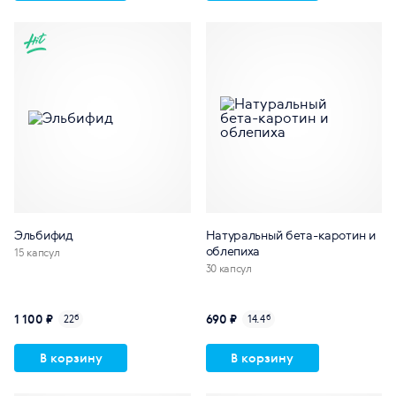
Эльбифид
Натуральный бета-каротин и
облепиха
15 капсул
30 капсул
1 100 ₽
690 ₽
22
б
14.4
б
В корзину
В корзину