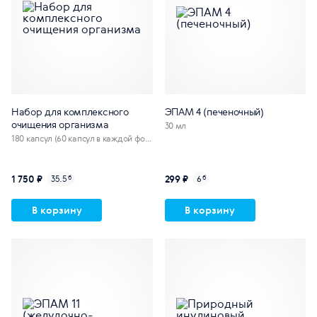
Набор для комплексного
ЭПАМ 4 (печеночный)
очищения организма
30 мл
180 капсул (60 капсул в каждой фор
муле)
1 750 ₽
299 ₽
35.5
б
6
б
В корзину
В корзину