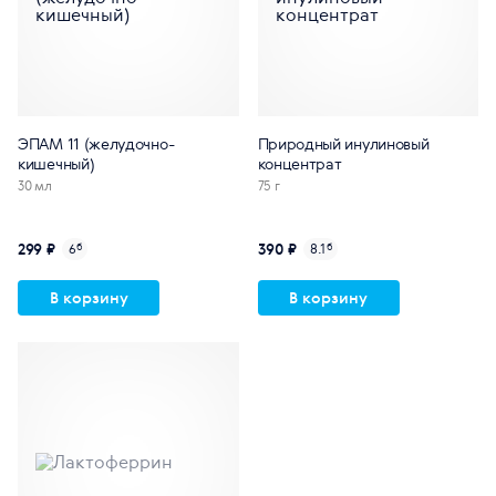
ЭПАМ 11 (желудочно-
Природный инулиновый
кишечный)
концентрат
30 мл
75 г
299 ₽
390 ₽
6
б
8.1
б
В корзину
В корзину