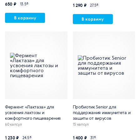
650 ₽
13.5
б
1 290 ₽
27.5
б
В корзину
В корзину
Фермент «Лактаза» для
Пробиотик Senior для
усвоения лактозы и
поддержания иммунитета и
комфортного пищеварения
защиты от вирусов
60 капсул
15 капсул
1 230 ₽
1 400 ₽
24.5
б
31
б