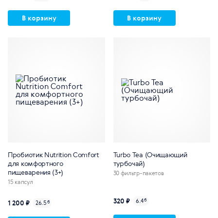
В корзину
В корзину
Пробиотик Nutrition Comfort
Turbo Tea (Очищающий
для комфортного
турбочай)
пищеварения (3+)
30 фильтр-пакетов
15 капсул
320 ₽
6.4
б
1 200 ₽
26.5
б