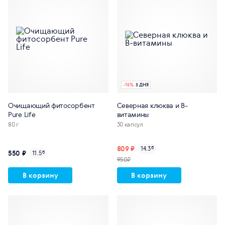
-
15
%
3 ДНЯ
Очищающий фитосорбент
Северная клюква и В-
Pure Life
витамины
80 г
30 капсул
809 ₽
14.3
б
550 ₽
11.5
б
950₽
В корзину
В корзину