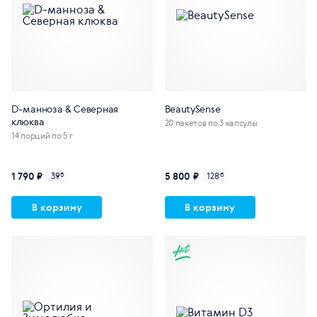
D-манноза & Северная
BeautySense
клюква
20 пакетов по 3 капсулы
14 порций по 5 г
1 790 ₽
5 800 ₽
39
б
128
б
В корзину
В корзину