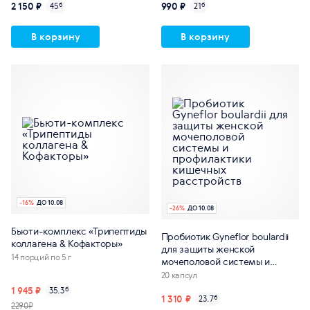
2 150 ₽
990 ₽
45
б
21
б
В корзину
В корзину
-
16
%
ДО 10.08
-
26
%
ДО 10.08
Бьюти-комплекс «Трипептиды
Пробиотик Gyneflor boulardii
коллагена & Кофакторы»
для защиты женской
14 порций по 5 г
мочеполовой системы и
профилактики кишечных
20 капсул
расстройств
1 945 ₽
35.3
б
1 310 ₽
23.7
б
2290₽