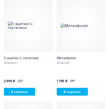
S-ацетил-L-глутатион
Метилфолат
30 капсул
60 капсул
2 990 ₽
1 790 ₽
65
б
39
б
В корзину
В корзину