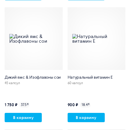
Дикий ямс & Изофлавоны сои
Натуральный витамин E
45 капсул
60 капсул
1 750 ₽
900 ₽
37.5
б
18.4
б
В корзину
В корзину