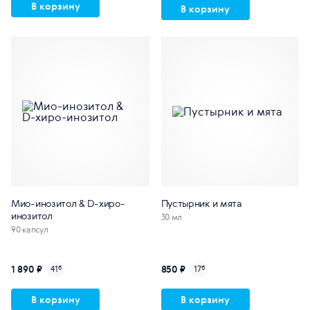
В корзину
В корзину
Мио-инозитол & D-хиро-
Пустырник и мята
инозитол
30 мл
90 капсул
1 890 ₽
850 ₽
41
б
17
б
В корзину
В корзину