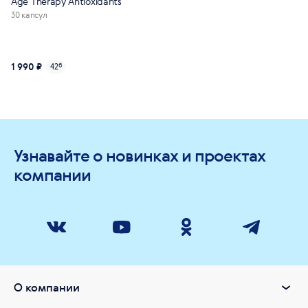
Age Тhеrару Antioxidants
30 капсул
1 990 ₽
42
б
Узнавайте о новинках и проектах
компании
О компании