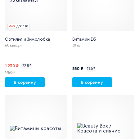
-
16
%
ДО 10.08
Ортилия и Зимолюбка
Витамин D3
60 капсул
30 мл
1 230 ₽
22.5
б
550 ₽
11.5
б
1450₽
В корзину
В корзину