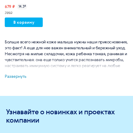
679 ₽
14.3
б
799₽
В корзину
Больше всего нежной коже малыша нужны наши прикосновения,
это факт! А еще для нее важен внимательный и бережный уход.
Несмотря на милые складочки, кожа ребенка тонкая, ранимая и
чувствительная: она еще только учится распознавать микробы,
настраивать иммунную систему и легко реагирует на любые
внешние воздействия. К тому же поверхность детской кожи
Развернуть
довольно сухая, поэтому она нуждается в регулярном и очень
деликатном очищении, питании и увлажнении.
В состав косметических средств по уходу за детской кожей
Siberian Wellness входят компоненты натурального
происхождения: эфирные масла, ромашковая и сосновая вода,
Узнавайте о новинках и проектах
экстракты растений. Мы производим мягкий крем и детское
мыло на ромашковой воде, а также травяной бальзам для
компании
купаний, который помогает сделать водные процедуры
приятными и настраивающими на сон. В сезон простуд детской