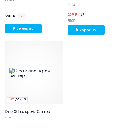
50 мл
299 ₽
5
б
350 ₽
6.6
б
350₽
В корзину
В корзину
-
16
%
ДО 31.08
Dino Skino, крем-баттер
75 мл