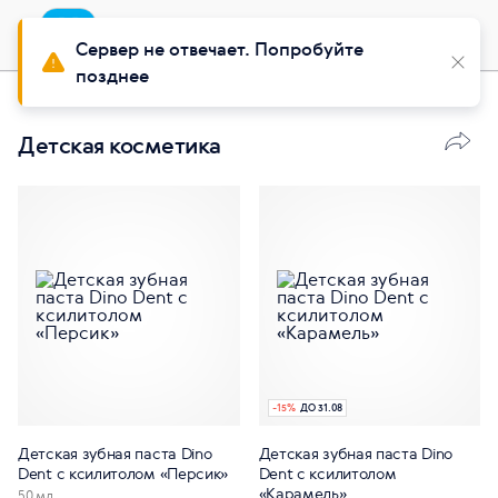
Приложение
Установить
Buy Siberian
Сервер не отвечает. Попробуйте
позднее
Красота
Детская косметика
-
15
%
ДО 31.08
Детская зубная паста Dino
Детская зубная паста Dino
Dent с ксилитолом «Персик»
Dent с ксилитолом
«Карамель»
50 мл