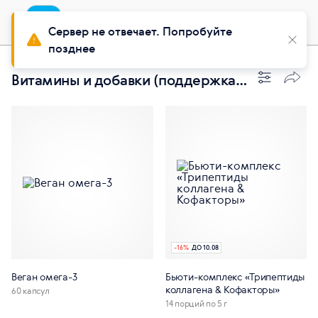
Приложение
Установить
Buy Siberian
Сервер не отвечает. Попробуйте
позднее
Витамины и добавки (поддержка костной ткани)
-
16
%
ДО 10.08
Веган омега-3
Бьюти-комплекс «Трипептиды
коллагена & Кофакторы»
60 капсул
14 порций по 5 г