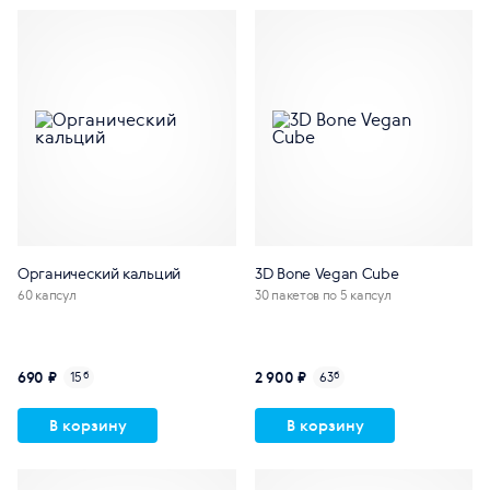
Органический кальций
3D Bone Vegan Cube
60 капсул
30 пакетов по 5 капсул
690 ₽
2 900 ₽
15
б
63
б
В корзину
В корзину