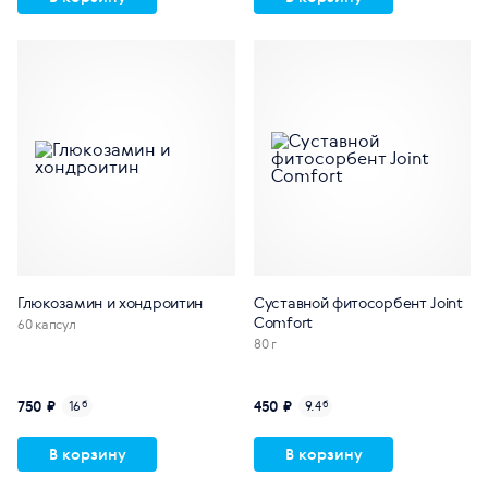
Глюкозамин и хондроитин
Суставной фитосорбент Joint
Comfort
60 капсул
80 г
750 ₽
450 ₽
16
б
9.4
б
В корзину
В корзину