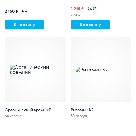
1 945 ₽
35.3
б
2 150 ₽
45
б
2290₽
В корзину
В корзину
Органический кремний
Витамин К2
60 капсул
30 капсул