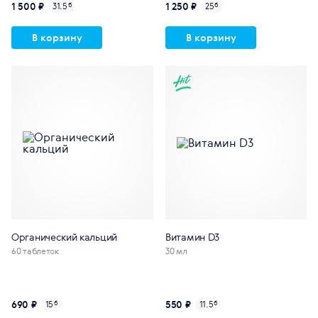
1 500 ₽
1 250 ₽
31.5
б
25
б
В корзину
В корзину
Органический кальций
Витамин D3
60 таблеток
30 мл
690 ₽
550 ₽
15
б
11.5
б