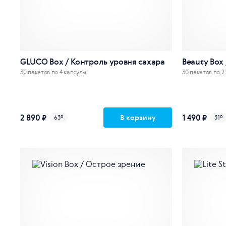
GLUCO Box / Контроль уровня сахара
Beauty Box
30 пакетов по 4 капсулы
30 пакетов по 2
2 890 ₽
1 490 ₽
В корзину
63
б
31
б