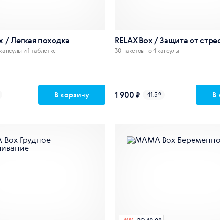
ox / Легкая походка
RELAX Box / Защита от стре
 капсулы и 1 таблетке
30 пакетов по 4 капсулы
1 900 ₽
В корзину
В 
41.5
б