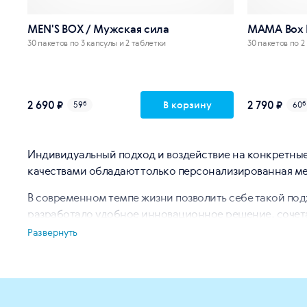
MEN'S BOX / Мужская сила
MAMA Box 
30 пакетов по 3 капсулы и 2 таблетки
30 пакетов по 2
2 690 ₽
2 790 ₽
В корзину
59
б
60
б
Индивидуальный подход и воздействие на конкретные
качествами обладают только персонализированная м
В современном темпе жизни позволить себе такой подх
разработало удобное инновационное решение, сочета
Развернуть
Фирменные формулы Компании Siberian Wellness работ
целевое воздействие и полную поддержку конкретной
С DAILY BOX® каждый найдет то, что нужно именно ем
дозировкам) и уровней активности.