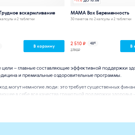
-
11
%
ДО 10.08
Грудное вскармливание
MAMA Box Беременность
 капсулы и 2 таблетки
30 пакетов по 2 капсулы и 2 таблетки
2 510 ₽
48
б
В корзину
В 
2790₽
 цели – главные составляющие эффективной поддержки здо
едицина и премиальные оздоровительные программы.
од могут немногие люди: это требует существенных финансо
ющее в себе все качества грамотной поддержки здоровья 
ают в четко определенных направлениях: каждый продукт р
 системы организма.
у. Комплексы подходят для разных возрастов (от подростко