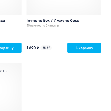
сса
Immuno Box / Иммуно бокс
30 пакетов по 3 капсулы
1 690 ₽
корзину
В корзину
35.5
б