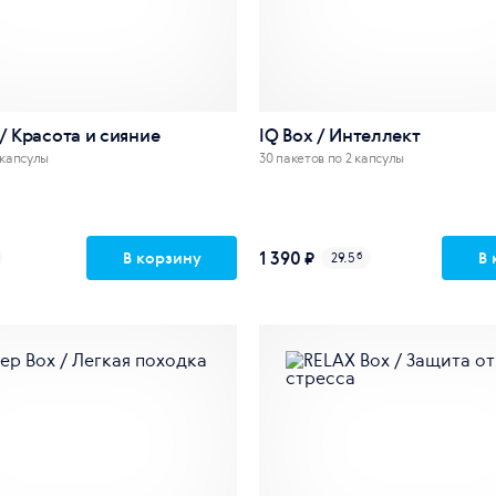
 / Красота и сияние
IQ Box / Интеллект
 капсулы
30 пакетов по 2 капсулы
1 390 ₽
В корзину
В 
29.5
б