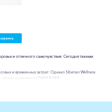
корзину
ровья и отличного самочувствия. Сегодня такими
вых и временных затрат. Однако Siberian Wellness
– серию комплексов DAILY BOX®.
ешает поставленную перед ним задачу, обеспечивая
в до пожилых), полов (формулы универсальны по