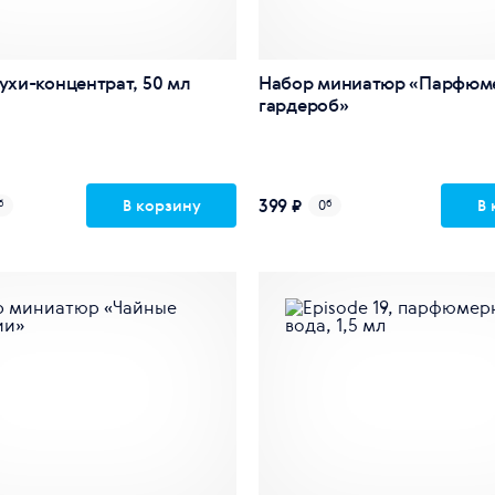
духи-концентрат, 50 мл
Набор миниатюр «Парфюм
гардероб»
399 ₽
В корзину
В 
б
0
б