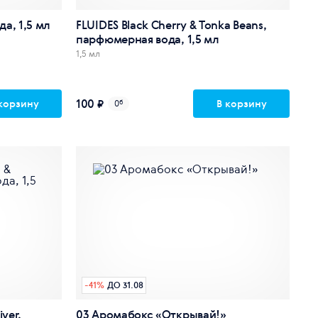
а, 1,5 мл
FLUIDES Black Cherry & Tonka Beans,
парфюмерная вода, 1,5 мл
1,5 мл
100 ₽
корзину
В корзину
0
б
-
41
%
ДО 31.08
iver,
03 Аромабокс «Открывай!»