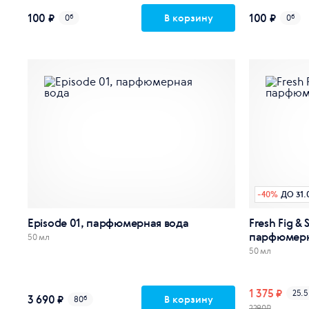
100 ₽
100 ₽
В корзину
0
б
0
б
-
40
%
ДО 31.
Episode 01, парфюмерная вода
Fresh Fig & 
парфюмерн
50 мл
50 мл
1 375 ₽
25.5
3 690 ₽
В корзину
80
б
2290₽