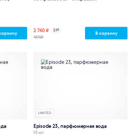
2 740 ₽
51
б
корзину
В корзину
4570₽
LIMITED
ода
Episode 23, парфюмерная вода
55 мл