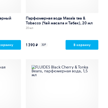
ерный
Парфюмерная вода Masala tea &
Tobacco (Чай масала и Табак), 20 мл
20 мл
1 390 ₽
корзину
В корзину
30
б