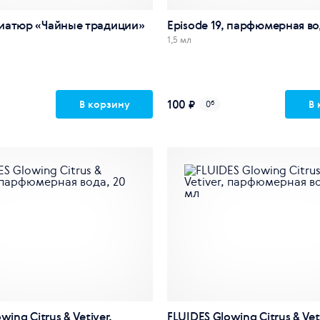
иатюр «Чайные традиции»
Episode 19, парфюмерная вод
1,5 мл
100 ₽
В корзину
В 
0
б
wing Citrus & Vetiver,
FLUIDES Glowing Citrus & Vet