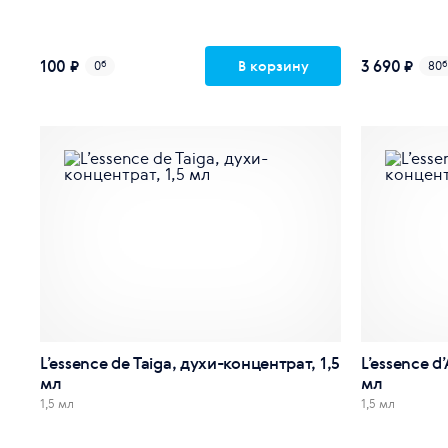
100 ₽
3 690 ₽
В корзину
0
б
80
L’essence de Taiga, духи-концентрат, 1,5
L’essence d
мл
мл
1,5 мл
1,5 мл