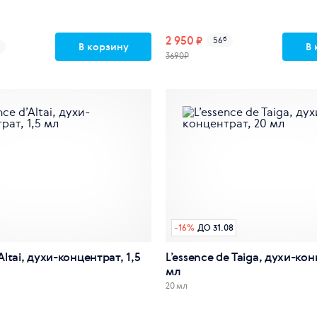
2 950 ₽
56
б
В корзину
В 
б
3690₽
-
16
%
ДО 31.08
’Altai, духи-концентрат, 1,5
L’essence de Taiga, духи-ко
мл
20 мл