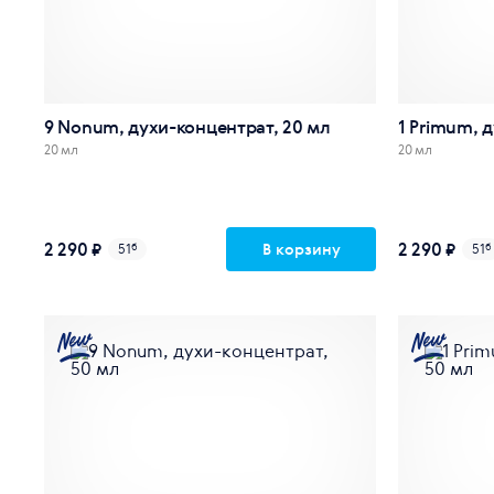
9 Nonum, духи-концентрат, 20 мл
1 Primum, 
20 мл
20 мл
2 290 ₽
2 290 ₽
В корзину
51
б
51
б