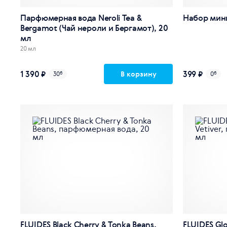
Парфюмерная вода Neroli Tea &
Набор мин
Bergamot (Чай нероли и Бергамот), 20
мл
20 мл
1 390 ₽
399 ₽
В корзину
30
б
0
б
FLUIDES Black Cherry & Tonka Beans,
FLUIDES Glo