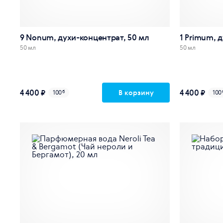
9 Nonum, духи-концентрат, 50 мл
1 Primum, 
50 мл
50 мл
4 400 ₽
4 400 ₽
В корзину
100
б
100