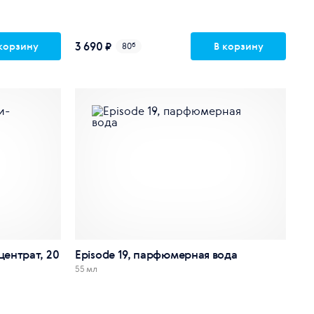
3 690 ₽
корзину
В корзину
80
б
нцентрат, 20
Episode 19, парфюмерная вода
55 мл