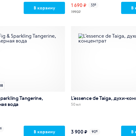
1 690 ₽
33
б
В корзину
В 
1990₽
08
Sparkling Tangerine,
L’essence de Taiga, духи-ко
ая вода
50 мл
б
3 900 ₽
В корзину
В 
90
б