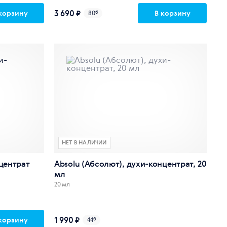
3 690 ₽
корзину
В корзину
80
б
НЕТ В НАЛИЧИИ
нцентрат
Absolu (Абсолют), духи-концентрат, 20
мл
20 мл
1 990 ₽
корзину
44
б