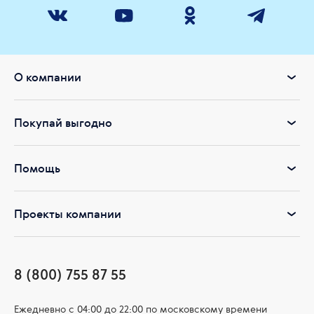
«Живокост» от Siberian Wellness – это современное природное
решение, для тех, кто ценит натуральность, эффективность и
безопасность.
О компании
Покупай выгодно
Помощь
Проекты компании
8 (800) 755 87 55
Ежедневно c 04:00 до 22:00 по московскому времени