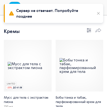
Приложение
Установить
Buy Siberian
Сервер не отвечает. Попробуйте
позднее
Красота
Уход за телом
Кремы
LIMITED
-
20
%
ДО 31.08
Мусс для тела с экстрактом
Бобы тонка и табак,
пиона
парфюмированный крем для
тела
250 мл