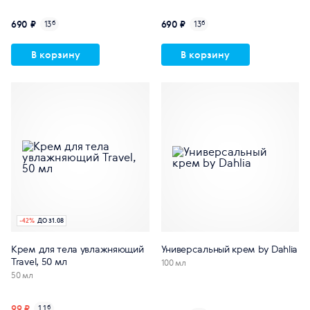
690 ₽
690 ₽
13
б
13
б
В корзину
В корзину
-
42
%
ДО 31.08
Крем для тела увлажняющий
Универсальный крем by Dahlia
Travel, 50 мл
100 мл
50 мл
99 ₽
1.1
б