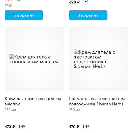
690 ₽
13
б
170₽
В корзину
В корзину
Крем для тела с конопляным
Крем для тела с экстрактом
маслом
подорожника Siberian Herbs
250 мл
250 мл
470 ₽
470 ₽
9.4
б
9.4
б