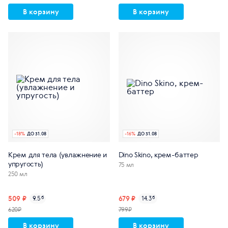
В корзину
В корзину
-
18
%
ДО 31.08
-
16
%
ДО 31.08
Крем для тела (увлажнение и
Dino Skino, крем-баттер
упругость)
75 мл
250 мл
509 ₽
679 ₽
9.5
б
14.3
б
620₽
799₽
В корзину
В корзину