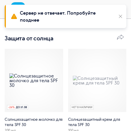
Приложение
Установить
Buy Siberian
Сервер не отвечает. Попробуйте
позднее
Красота
Уход за телом
Защита от солнца
-
26
%
ДО 31.08
НЕТ В НАЛИЧИИ
Солнцезащитное молочко для
Солнцезащитный крем для
тела SPF 30
тела SPF 30
200 мл
100 мл