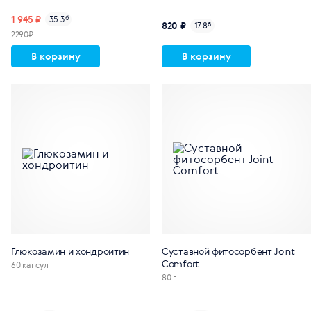
1 945 ₽
35.3
б
820 ₽
17.8
б
2290₽
В корзину
В корзину
Глюкозамин и хондроитин
Суставной фитосорбент Joint
Comfort
60 капсул
80 г