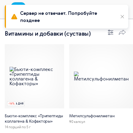
Приложение
Установить
Buy Siberian
Сервер не отвечает. Попробуйте
позднее
Витамины и добавки (суставы)
-
16
%
3 ДНЯ
Бьюти-комплекс «Трипептиды
Метилсульфонилметан
коллагена & Кофакторы»
90 капсул
14 порций по 5 г