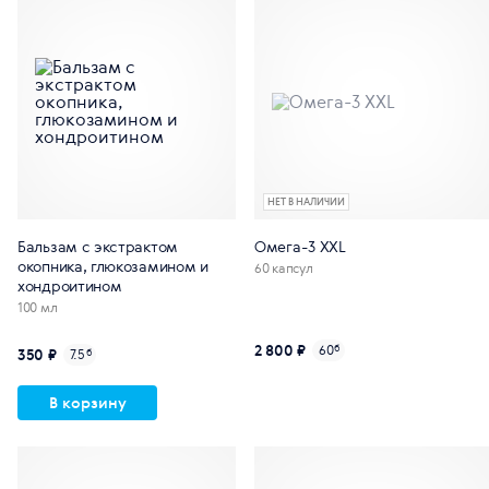
НЕТ В НАЛИЧИИ
Бальзам с экстрактом
Омега-3 XXL
окопника, глюкозамином и
60 капсул
хондроитином
100 мл
2 800 ₽
60
б
350 ₽
7.5
б
В корзину