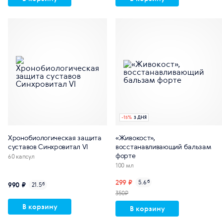
-
15
%
3 ДНЯ
Хронобиологическая защита
«Живокост»,
суставов Синхровитал VI
восстанавливающий бальзам
форте
60 капсул
100 мл
299 ₽
5.6
б
990 ₽
21.5
б
350₽
В корзину
В корзину