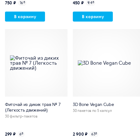
750 ₽
450 ₽
16
б
9.4
б
В корзину
В корзину
Фиточай из диких трав № 7
3D Bone Vegan Cube
(Легкость движений)
30 пакетов по 5 капсул
30 фильтр-пакетов
299 ₽
2 900 ₽
6
б
63
б