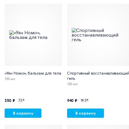
«Уян Номо», бальзам для тела
Спортивный восстанавливающи
гель
100 мл
100 мл
350 ₽
940 ₽
7.5
б
19.5
б
В корзину
В корзину