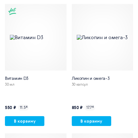
Витамин D3
Ликопин и омега-3
30 мл
30 капсул
550 ₽
850 ₽
11.5
б
17.7
б
В корзину
В корзину