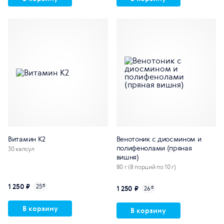
Витамин К2
Венотоник с диосмином и
полифенолами (пряная
30 капсул
вишня)
80 г (8 порций по 10 г)
1 250 ₽
25
б
1 250 ₽
26
б
В корзину
В корзину