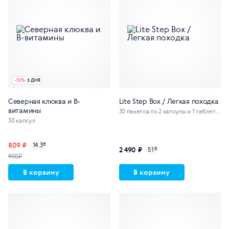
-
15
%
3 ДНЯ
Северная клюква и В-
Lite Step Box / Легкая походка
витамины
30 пакетов по 2 капсулы и 1 таблетк
е
30 капсул
809 ₽
14.3
б
2 490 ₽
51
б
950₽
В корзину
В корзину