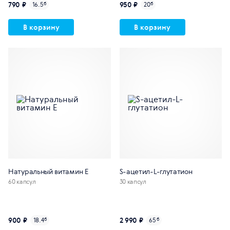
790 ₽
950 ₽
16.5
б
20
б
В корзину
В корзину
Натуральный витамин E
S-ацетил-L-глутатион
60 капсул
30 капсул
900 ₽
2 990 ₽
18.4
б
65
б