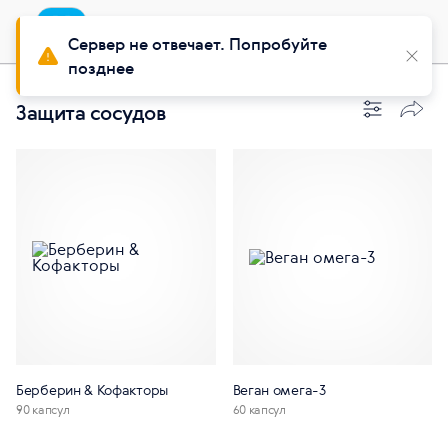
Приложение
Установить
Buy Siberian
Сервер не отвечает. Попробуйте
позднее
Защита сосудов
Берберин & Кофакторы
Веган омега-3
90 капсул
60 капсул