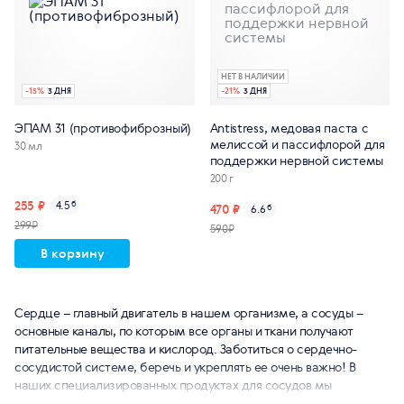
НЕТ В НАЛИЧИИ
-
15
%
3 ДНЯ
-
21
%
3 ДНЯ
ЭПАМ 31 (противофиброзный)
Antistress, медовая паста с
мелиссой и пассифлорой для
30 мл
поддержки нервной системы
200 г
255 ₽
4.5
б
470 ₽
6.6
б
299₽
590₽
В корзину
Сердце – главный двигатель в нашем организме, а сосуды –
основные каналы, по которым все органы и ткани получают
питательные вещества и кислород. Заботиться о сердечно-
сосудистой системе, беречь и укреплять ее очень важно! В
наших специализированных продуктах для сосудов мы
используем самые полезные и эффективные компоненты,