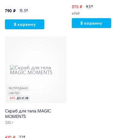
570 ₽
9.5
б
790 ₽
15.5
б
670₽
В корзину
В корзину
РАСПРОДАНО
LIMITED
-
25
%
ДО 31.08
Скраб для тела MAGIC
MOMENTS
300 г
420 ₽
7.2
б