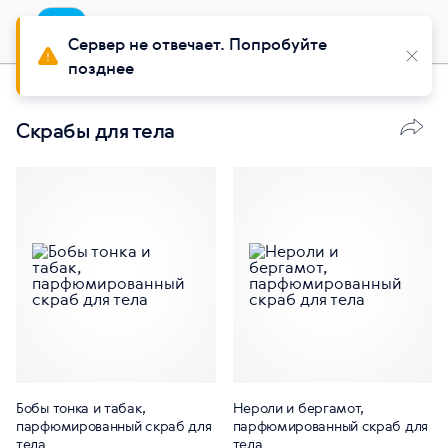
Приложение
Установить
Buy Siberian
Сервер не отвечает. Попробуйте
позднее
Красота
Уход за телом
Скрабы для тела
Бобы тонка и табак,
Нероли и бергамот,
парфюмированный скраб для
парфюмированный скраб для
тела
тела