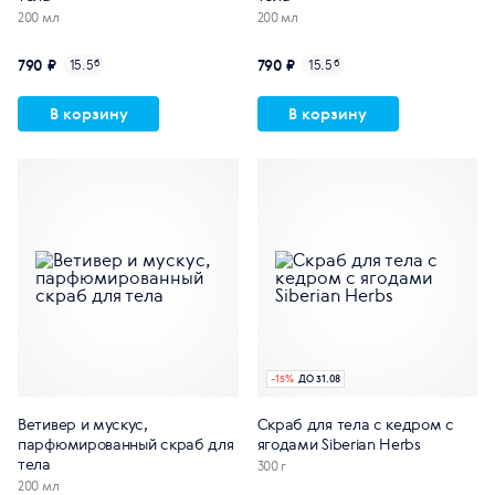
200 мл
200 мл
790 ₽
790 ₽
15.5
б
15.5
б
В корзину
В корзину
-
15
%
ДО 31.08
Ветивер и мускус,
Скраб для тела с кедром с
парфюмированный скраб для
ягодами Siberian Herbs
тела
300 г
200 мл