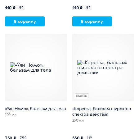
440 ₽
440 ₽
9
б
9
б
В корзину
В корзину
LIMITED
«Уян Номо», бальзам для тела
«Корень», бальзам широкого
спектра действия
100 мл
250 мл
350 ₽
550 ₽
7.5
б
11
б