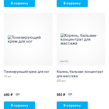
В корзину
В корзину
LIMITED
Тонизирующий крем для ног
Корень, бальзам-концентрат
для массажа
75 мл
200 мл
650 ₽
550 ₽
13
б
11
б
В корзину
В корзину