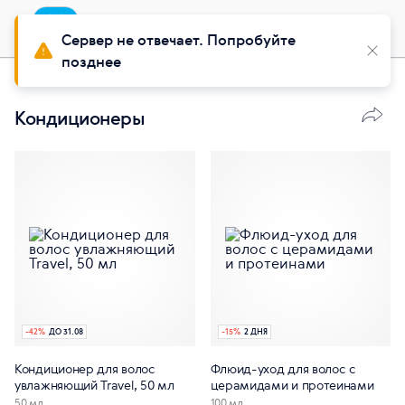
Приложение
Установить
Buy Siberian
Сервер не отвечает. Попробуйте
позднее
Красота
Уход за волосами
Кондиционеры
-
42
%
ДО 31.08
-
15
%
2 ДНЯ
Кондиционер для волос
Флюид-уход для волос с
увлажняющий Travel, 50 мл
церамидами и протеинами
50 мл
100 мл