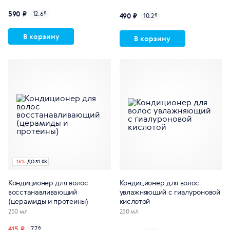
590 ₽
12.6
б
490 ₽
10.2
б
В корзину
В корзину
-
16
%
ДО 31.08
Кондиционер для волос
Кондиционер для волос
восстанавливающий
увлажняющий с гиалуроновой
(церамиды и протеины)
кислотой
250 мл
250 мл
415 ₽
7.7
б