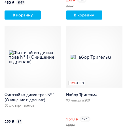
450 ₽
9.4
б
299₽
В корзину
В корзину
-
13
%
3 ДНЯ
Фиточай из диких трав № 1
Набор Тригельм
(Очищение и дренаж)
90 капсул и 200 г
30 фильтр-пакетов
1 310 ₽
23.4
б
299 ₽
6
б
1490₽