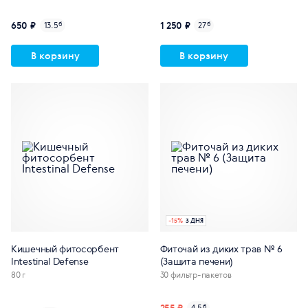
650 ₽
1 250 ₽
13.5
б
27
б
В корзину
В корзину
-
15
%
3 ДНЯ
Кишечный фитосорбент
Фиточай из диких трав № 6
Intestinal Defense
(Защита печени)
80 г
30 фильтр-пакетов
255 ₽
4.5
б