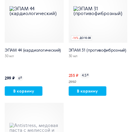
-
15
%
ДО 10.08
ЭПАМ 44 (кардиологический)
ЭПАМ 31 (противофиброзный)
30 мл
30 мл
255 ₽
4.5
б
299 ₽
6
б
299₽
В корзину
В корзину