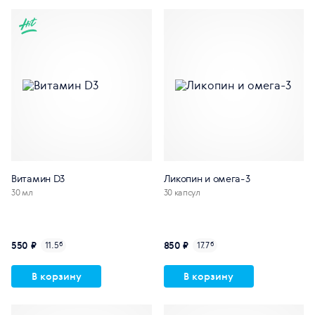
Витамин D3
Ликопин и омега-3
30 мл
30 капсул
550 ₽
850 ₽
11.5
б
17.7
б
В корзину
В корзину