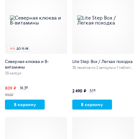
-
15
%
ДО 10.08
Северная клюква и В-
Lite Step Box / Легкая походка
витамины
30 пакетов по 2 капсулы и 1 таблетк
е
30 капсул
809 ₽
14.3
б
2 490 ₽
51
б
950₽
В корзину
В корзину