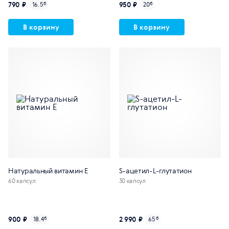
790 ₽
950 ₽
16.5
б
20
б
В корзину
В корзину
Натуральный витамин E
S-ацетил-L-глутатион
60 капсул
30 капсул
900 ₽
2 990 ₽
18.4
б
65
б