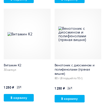
Витамин К2
Венотоник с диосмином и
полифенолами (пряная
30 капсул
вишня)
80 г (8 порций по 10 г)
1 250 ₽
25
б
1 250 ₽
26
б
В корзину
В корзину