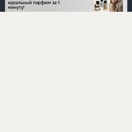
идеальный парфюм за 1
минуту!
Перейти на сайт
©
1996 - 2026 ООО Международная компания
«Сибирское здоровье». Все права защищены.
Воспроизведение материалов данного сайта возможно
при условии обязательного размещения активной
ссылки на www.siberianhealth.com.
Вся бизнес-информация, представленная на данном
сайте, является недействительной для Республики
Узбекистан
Информация на сайте предназначена для лиц,
достигших возраста шестнадцати лет (16+)
Эксперты
Ингредиенты
Контакты
О нас