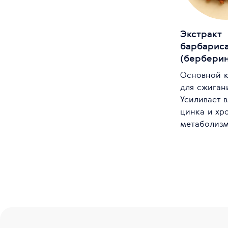
Экстракт
барбарис
(берберин
Основной 
для сжиган
Усиливает 
цинка и хр
метаболизм