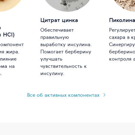
Цитрат цинка
Пиколина
а
Обеспечивает
Регулируе
 HCl)
правильную
сахара в к
компонент
выработку инсулина.
Синергиру
ия жира.
Помогает берберину
берберино
влияние
улучшать
контроля 
ома на
чувствительность к
.
инсулину.
Все об активных компонентах