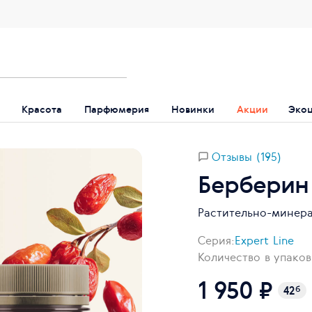
Красота
Парфюмерия
Новинки
Акции
Эко
Отзывы (195)
Берберин
Растительно-минер
Серия:
Expert Line
Количество в упаков
1 950 ₽
42
б