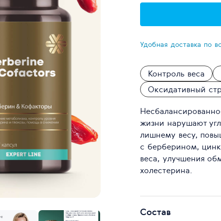
Удобная доставка по в
Контроль веса
Оксидативный ст
Несбалансированное
жизни нарушают угл
лишнему весу, повы
с берберином, цин
веса, улучшения об
холестерина.
Состав