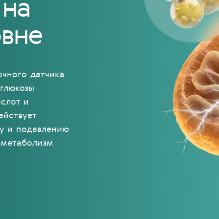
 на
овне
очного датчика
 глюкозы
слот и
ействует
у и подавлению
т метаболизм