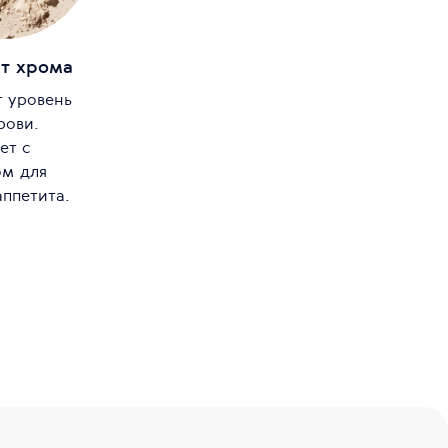
т хрома
т уровень
рови.
ет с
м для
аппетита.