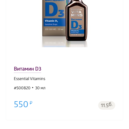
Витамин D3
Essential Vitamins
#500820
30 мл
550
б.
11.5