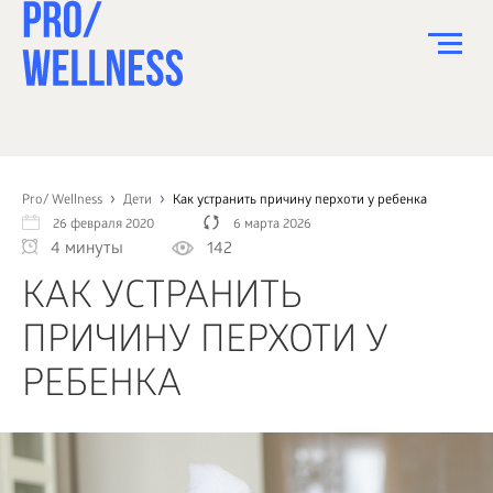
ПИТАНИЕ
СПОРТ
Pro/ Wellness
Дети
Как устранить причину перхоти у ребенка
26 февраля 2020
6 марта 2026
ЗДОРОВЬЕ
4 минуты
142
КРАСОТА
КАК УСТРАНИТЬ
ПСИХОЛОГИЯ
ПРИЧИНУ ПЕРХОТИ У
ДЕТИ
РЕБЕНКА
ДОМ
КАК?