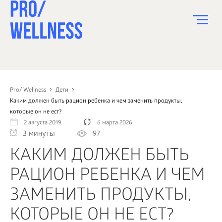
ПИТАНИЕ
СПОРТ
Pro/ Wellness
Дети
Каким должен быть рацион ребенка и чем заменить продукты,
ЗДОРОВЬЕ
которые он не ест?
2 августа 2019
6 марта 2026
КРАСОТА
3 минуты
97
ПСИХОЛОГИЯ
КАКИМ ДОЛЖЕН БЫТЬ
ДЕТИ
РАЦИОН РЕБЕНКА И ЧЕМ
ДОМ
ЗАМЕНИТЬ ПРОДУКТЫ,
КАК?
КОТОРЫЕ ОН НЕ ЕСТ?