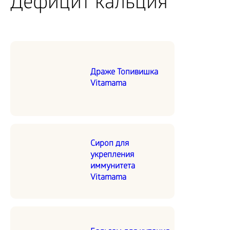
Дефицит кальция
Драже Топивишка
Vitamama
Сироп для
укрепления
иммунитета
Vitamama