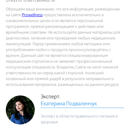
Отказ от ответсвенности
Обращаем ваше внимание, что вся информация, размещённая
на сайте
Prowellness
предоставлена исключительно в
ознакомительных целях и не является персональной
программой, прямой рекомендацией к действию или
врачебными советами. Не используйте данные материалы для
диагностики, лечения или проведения любых медицинских
манипуляций. Перед применением любой методики или
употреблением любого продукта проконсультируйтесь с
врачом. Данный сайт не является специализированным
медицинским порталом и не заменяет профессиональной
консультации специалиста. Владелец Сайта не несет никакой
ответственности ни перед какой стороной, понесший
косвенный или прямой ущерб в результате неправильного
использования материалов, размещенных на данном ресурсе.
Эксперт:
Екатерина Подваленчук
Эксперт в области правильного питания и
здоровья