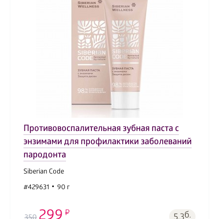
Противовоспалительная зубная паста с
энзимами для профилактики заболеваний
пародонта
Siberian Code
#429631
90 г
299
б.
5.3
350