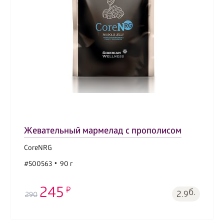
Жевательный мармелад с прополисом
CoreNRG
#500563
90 г
245
б.
2.9
290