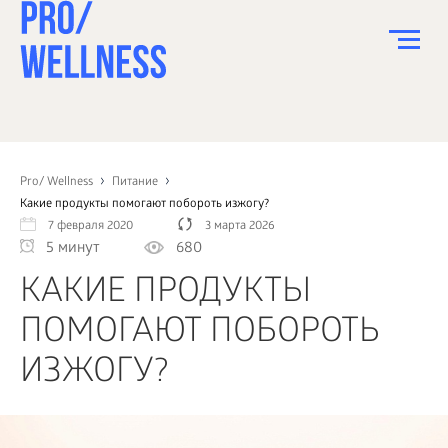
ПИТАНИЕ
СПОРТ
Pro/ Wellness
Питание
Какие продукты помогают побороть изжогу?
ЗДОРОВЬЕ
7 февраля 2020
3 марта 2026
5 минут
680
КРАСОТА
КАКИЕ ПРОДУКТЫ
ПСИХОЛОГИЯ
ПОМОГАЮТ ПОБОРОТЬ
ДЕТИ
ИЗЖОГУ?
ДОМ
КАК?