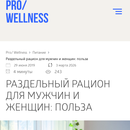
ПИТАНИЕ
СПОРТ
Pro/ Wellness
Питание
Раздельный рацион для мужчин и женщин: польза
ЗДОРОВЬЕ
29 июня 2019
3 марта 2026
4 минуты
243
КРАСОТА
РАЗДЕЛЬНЫЙ РАЦИОН
ПСИХОЛОГИЯ
ДЛЯ МУЖЧИН И
ДЕТИ
ЖЕНЩИН: ПОЛЬЗА
ДОМ
КАК?