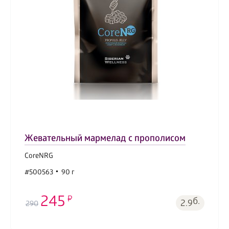
Жевательный мармелад с прополисом
CoreNRG
#500563
90 г
245
б.
2.9
290