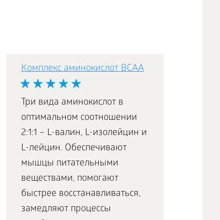
Комплекс аминокислот BCAA
Жевательный
мармелад с
кальцием Yoo Go
Три вида аминокислот в
оптимальном соотношении
2:1:1 – L-валин, L-изолейцин и
L-лейцин. Обеспечивают
Жевательный
мышцы питательными
мармелад с
облепихой и
веществами, помогают
корицей Yoo Go
быстрее восстанавливаться,
замедляют процессы