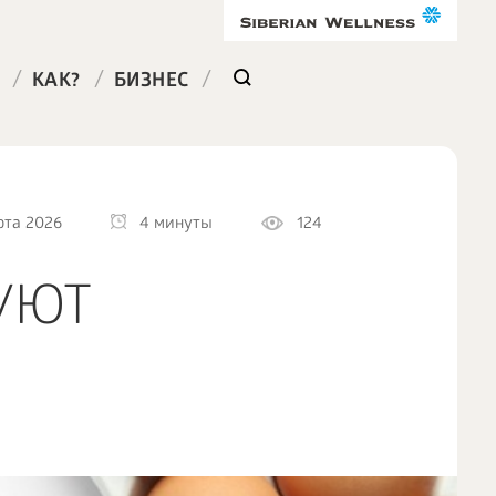
/
/
/
КАК?
БИЗНЕС
рта 2026
4 минуты
124
УЮТ