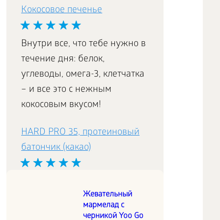
Кокосовое печенье
Внутри все, что тебе нужно в
течение дня: белок,
углеводы, омега-3, клетчатка
– и все это с нежным
кокосовым вкусом!
HARD PRO 35, протеиновый
батончик (какао)
Настоящая
Жевательный
концентрированная энергия:
мармелад с
35% высококачественного
черникой Yoo Go